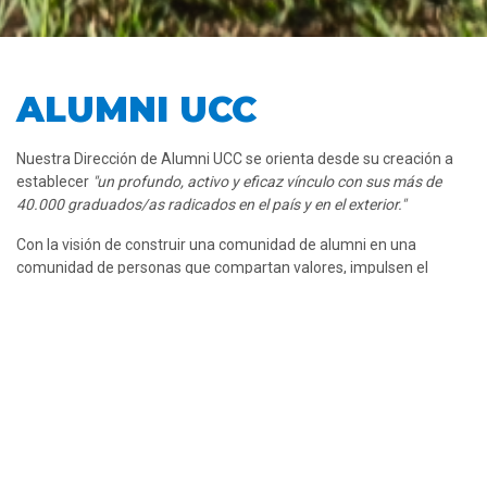
ALUMNI UCC
Nuestra Dirección de Alumni UCC se orienta desde su creación a 
establecer 
"un profundo, activo y eficaz vínculo con sus más de 
40.000 graduados/as radicados en el país y en el exterior."
Con la visión de construir una comunidad de alumni en una 
comunidad de personas que compartan valores, impulsen el 
intercambio, generen sinergias; aportando a la Universidad y a la 
sociedad, y creciendo personalmente en su desarrollo humano y 
profesional.
Trabajamos para 
"alentar, organizar, sistematizar y conducir la 
relación de la Universidad con sus graduados/as, impulsando y 
dando seguimiento a su desarrollo profesional y promoviendo la 
articulación."
Ejes estratégicos y acciones: