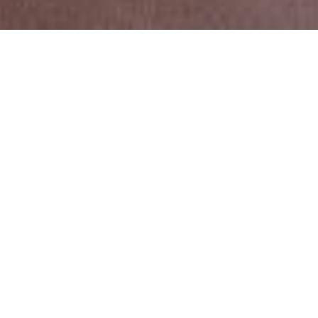
Publicado el
22-05-2026
en
UCC
Vínculos que nos hacen
crecer
Firmamos un convenio para realizar acciones
conjuntas en educación e inclusión cultural.
Este miércoles 20 de mayo, nuestra Universidad firmó un acuerdo
con la
Agencia Córdoba Cultura
y la
Fundación Desafiarte
, ONG
cordobesa que utiliza el arte como herramienta para la
integración y la defensa de los derechos culturales de las
personas con discapacidad.