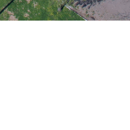
ambientales.
iativa impulsada por nuestro Vicerrectorado de
s para los desafíos ambientales de la comunidad
académicas y áreas de gestión de la Universidad.
 el ambiente, representadas principalmente por las
royectos presentados. Asimismo,
el 50% de las