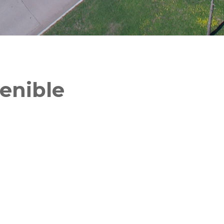
enible
royectos para promover soluciones a los desafíos 
imera edición del Desafío UCC Sostenible | Fondo de Innovación, una inic
ibilidad Ambiental, con el propósito de promover soluciones innovadora
 docentes, investigadores, estudiantes e incluso personal de unidades 
o de las disciplinas vinculadas a la tecnología, las ciencias aplicadas y
iencias de la Salud
, que concentraron el 58% de participantes en los p