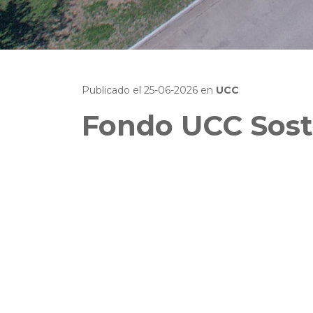
Publicado el
25-06-2026
en
UCC
Fondo UCC Sost
Cerró de la primera edición con 22 p
El pasado 22 de junio cerró la convocatoria de la pr
Innovación y Desarrollo a través del área de Sosten
universitaria.
La convocatoria recibió 22 propuestas, movilizando a
Entre los principales hallazgos se destaca el liderazg
facultades de
Ingeniería
,
Ciencias Agropecuarias
y
C