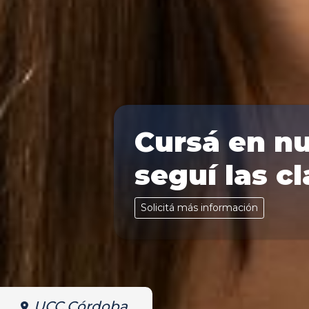
Cursá en nu
seguí las c
Solicitá más información
UCC Córdoba